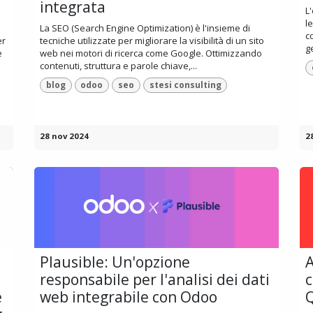
integrata
L
l
La SEO (Search Engine Optimization) è l'insieme di
c
er
tecniche utilizzate per migliorare la visibilità di un sito
g
e
web nei motori di ricerca come Google. Ottimizzando
contenuti, struttura e parole chiave,...
blog
odoo
seo
stesi consulting
28 nov 2024
2
Plausible: Un'opzione
A
responsabile per l'analisi dei dati
c
e
web integrabile con Odoo