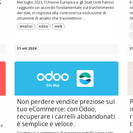
g
Nel luglio 2023, l'Unione Europea e gli Stati Uniti hanno
I
raggiunto un accordo fondamentale sul trasferimento
o
dei dati, in risposta alla controversa esclusione di
m
strumenti di analisi che trasmettono ...
A
analisi
odoo
web
31 ott 2024
3
Non perdere vendite preziose sul
P
tuo eCommerce: con Odoo,
i
recuperare i carrelli abbandonati
r
è semplice e veloce.
t
 e
Gestire un e-commerce di successo significa non solo
I