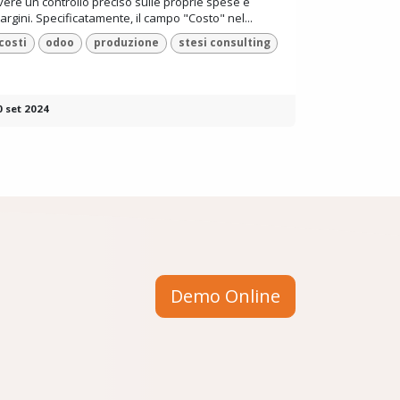
vere un controllo preciso sulle proprie spese e
argini. Specificatamente, il campo "Costo" nel...
costi
odoo
produzione
stesi consulting
0 set 2024
Demo Online