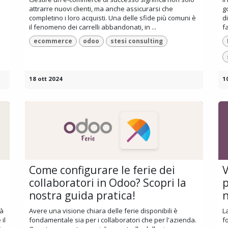
attrarre nuovi clienti, ma anche assicurarsi che
g
completino i loro acquisti. Una delle sfide più comuni è
d
il fenomeno dei carrelli abbandonati, in ...
f
ecommerce
odoo
stesi consulting
18 ott 2024
1
Come configurare le ferie dei
V
collaboratori in Odoo? Scopri la
p
nostra guida pratica!
n
tà
Avere una visione chiara delle ferie disponibili è
L
il
fondamentale sia per i collaboratori che per l'azienda.
f