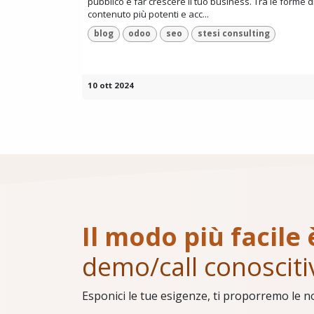
pubblico e far crescere il tuo business. Tra le forme d
contenuto più potenti e acc...
blog
odoo
seo
stesi consulting
10 ott 2024
Il modo più facile 
demo/call conosciti
Esponici le tue esigenze, ti proporremo le n