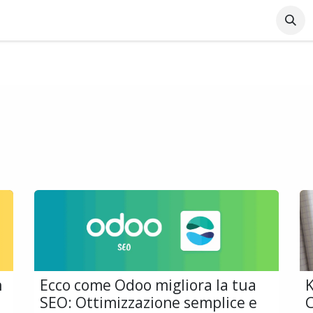
Azienda
Supporto Online
Industrie
Blog
Lavo
n
Ecco come Odoo migliora la tua
K
SEO: Ottimizzazione semplice e
C