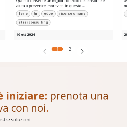
i
Questo consente un miglior controllo delle risorse e
a
aiuta a prevenire imprevisti. In questo ...
m
ferie
hr
odoo
risorse umane
stesi consulting
10 ott 2024
2
1
2
è iniziare:
prenota una
va con noi
.
ostre soluzioni