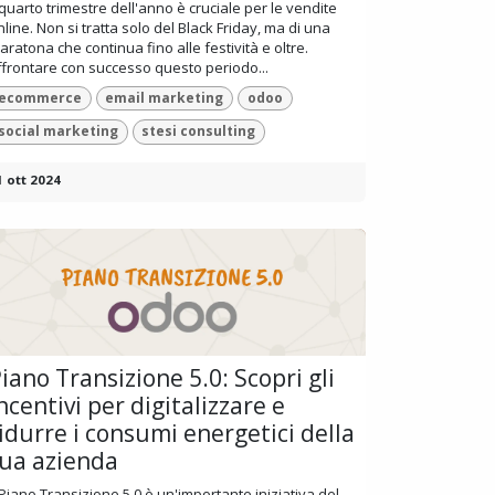
l quarto trimestre dell'anno è cruciale per le vendite
nline. Non si tratta solo del Black Friday, ma di una
aratona che continua fino alle festività e oltre.
ffrontare con successo questo periodo...
ecommerce
email marketing
odoo
social marketing
stesi consulting
1 ott 2024
iano Transizione 5.0: Scopri gli
ncentivi per digitalizzare e
idurre i consumi energetici della
ua azienda
l Piano Transizione 5.0 è un'importante iniziativa del