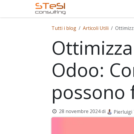
Passa al contenuto
Home
Servizi offerti
Tutti i blog
Articoli Utili
Ottimizz
Ottimizzar
Odoo: Co
possono f
28 novembre 2024
di
Pierluigi