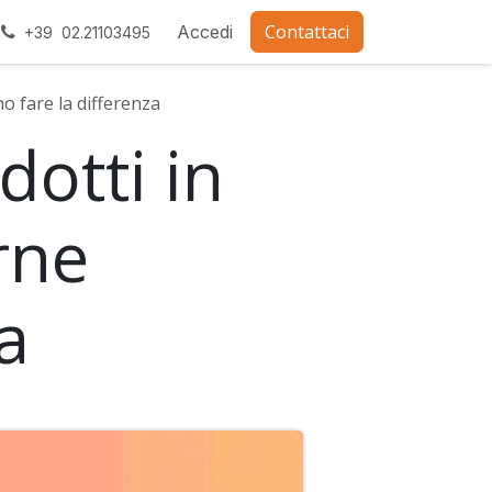
Contattaci
ra con noi
Accedi
+39 02.21103495
o fare la differenza
dotti in
rne
a