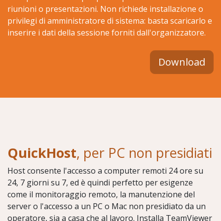
riunioni o presentazioni. Non richiede installazione o
privilegi di amministratore di sistema: basta scaricarlo e
inserire i dati della sessione forniti dall'organizzatore.
Download
QuickHost
, per PC non presidiati
Host consente l'accesso a computer remoti 24 ore su
24, 7 giorni su 7, ed è quindi perfetto per esigenze
come il monitoraggio remoto, la manutenzione del
server o l'accesso a un PC o Mac non presidiato da un
operatore, sia a casa che al lavoro. Installa TeamViewer