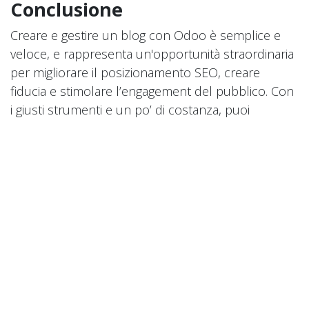
Conclusione
Creare e gestire un blog con Odoo è semplice e
veloce, e rappresenta un'opportunità straordinaria
per migliorare il posizionamento SEO, creare
fiducia e stimolare l’engagement del pubblico. Con
i giusti strumenti e un po’ di costanza, puoi
trasformare il tuo blog in una risorsa preziosa per il
tuo business.
Hai bisogno di ulteriore aiuto?
Contattaci per una consulenza online