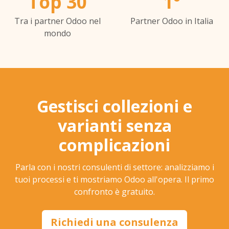
Top 30
1°
Tra i partner Odoo nel
Partner Odoo in Italia
mondo
Gestisci collezioni e
varianti senza
complicazioni
Parla con i nostri consulenti di settore: analizziamo i
tuoi processi e ti mostriamo Odoo all'opera. Il primo
confronto è gratuito.
Richiedi una consulenza