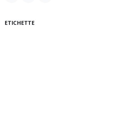
ETICHETTE
caso studio
odoo
stesi consulting
I NOSTRI BLOG
Notizie
Articoli Utili
ARCHIVIO