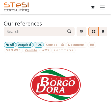
Skip to Content
Our references
All
Acquisti
POS
Contabilità
Documenti
HR
SITO WEB
Vendite
WMS
e-commerce