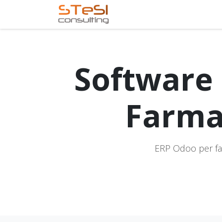
Skip to Content
Home
Services
Com
Software 
Farma
ERP Odoo per farm