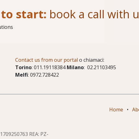
to start:
book a call with 
utions
Contact us from our portal
o chiamaci:
Torino
: 011.19118384
Milano
: 02.21103495
Melfi
: 0972.728422
Home
•
Ab
T01709250763 REA: PZ-