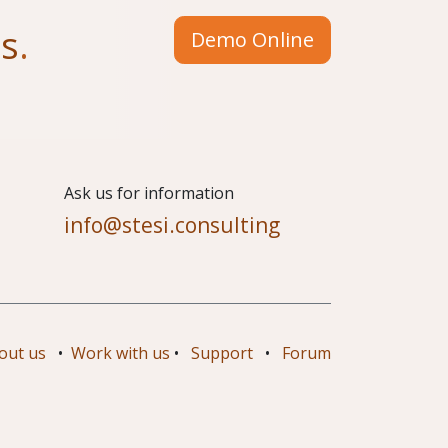
us
.
Demo Online
​Ask us for information
info@stesi.consulting
out us
•
Work with us
•
Support
•
Forum