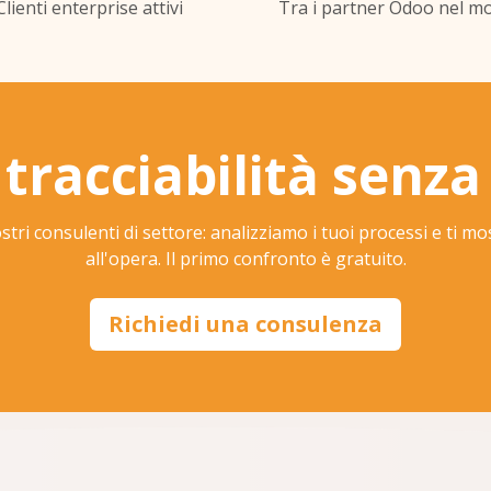
Clienti enterprise attivi
Tra i partner Odoo nel m
 tracciabilità senz
ostri consulenti di settore: analizziamo i tuoi processi e ti 
all'opera. Il primo confronto è gratuito.
Richiedi una consulenza