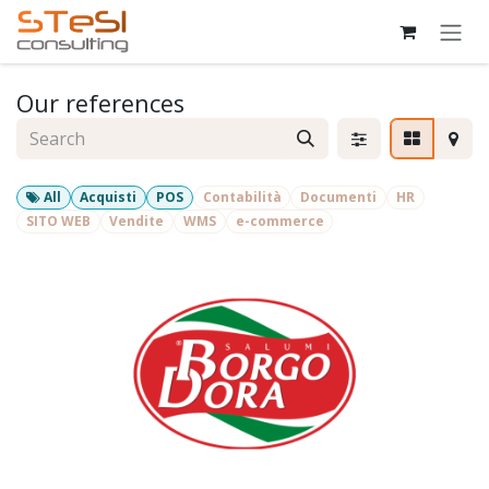
Skip to Content
Our references
All
Acquisti
POS
Contabilità
Documenti
HR
SITO WEB
Vendite
WMS
e-commerce