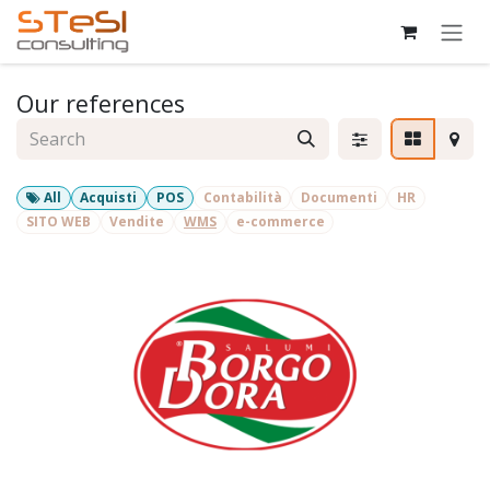
Skip to Content
Our references
All
Acquisti
POS
Contabilità
Documenti
HR
SITO WEB
Vendite
WMS
e-commerce