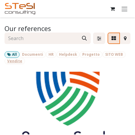
Skip to Content
Our references
All
Documenti
HR
Helpdesk
Progetto
SITO WEB
Vendite