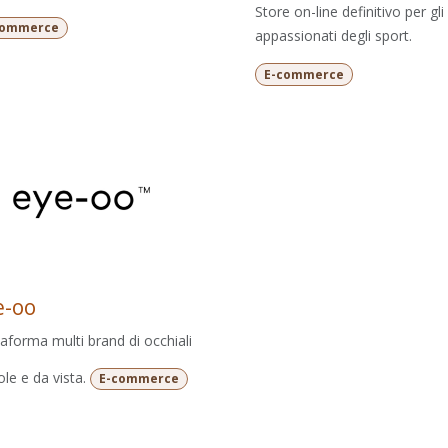
Store on-line definitivo per gli
commerce
appassionati degli sport.
E-commerce
e-oo
taforma multi brand di occhiali
ole e da vista.
E-commerce