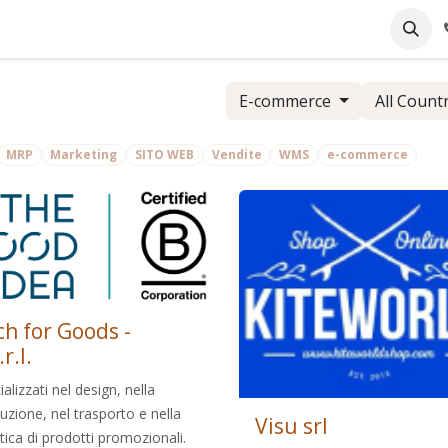
pany
Online Support
Industrie
Blog
Jobs
E-commerce
All Count
MRP
Marketing
SITO WEB
Vendite
WMS
e-commerce
ch for Goods -
.r.l.
alizzati nel design, nella
uzione, nel trasporto e nella
Visu srl
stica di prodotti promozionali.