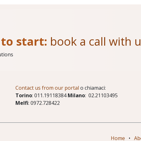
to start:
book a call with 
utions
Contact us from our portal
o chiamaci:
Torino
: 011.19118384
Milano
: 02.21103495
Melfi
: 0972.728422
Home
•
Ab