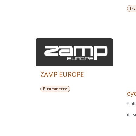
E-
ZAMP EUROPE
E-commerce
ey
Piat
da s