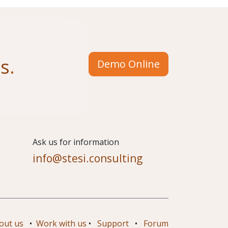
us
.
Demo Online
​Ask us for information
info@stesi.consulting
out us
•
Work with us
•
Support
•
Forum