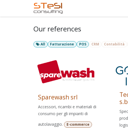
Skip to Content
Home
Services
Com
Our references
All
Fatturazione
POS
CRM
Contabilità
Te
Sparewash srl
s.b
Accessori, ricambi e materiali di
Speci
consumo per gli impianti di
prod
autolavaggio.
E-commerce
logi