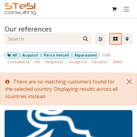
Skip to Content
Our references
All
Acquisti
Parco Veicoli
Riparazioni
CRM
Contabilità
HR
Helpdesk
Progetto
Vendite
WMS
There are no matching customers found for
the selected country. Displaying results across all
countries instead.