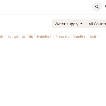
pany
Online Support
Industrie
Blog
Jobs
Water supply
All Count
RM
Contabilità
HR
Helpdesk
Progetto
Vendite
WMS