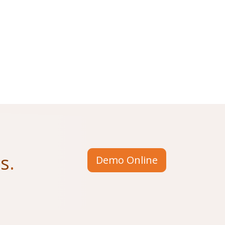
us
.
Demo Online