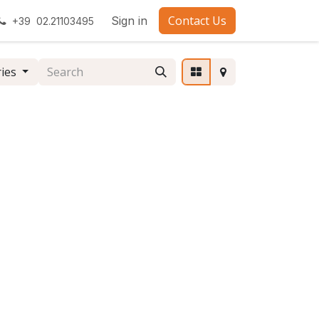
Contact Us
Sign in
+39 02.21103495
ries