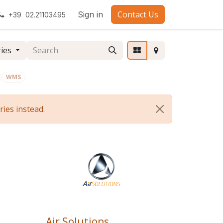
Contact Us
Sign in
+39 02.21103495
ries
WMS
ies instead.
Air Solutions