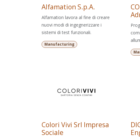
Alfamation S.p.A.
CO.
Adr
Alfamation lavora al fine di creare
nuovi modi di ingegnerizzare i
Proge
sistemi di test funzionali.
comm
allu
Manufacturing
Ma
Colori Vivi Srl Impresa
DI
Sociale
Eng