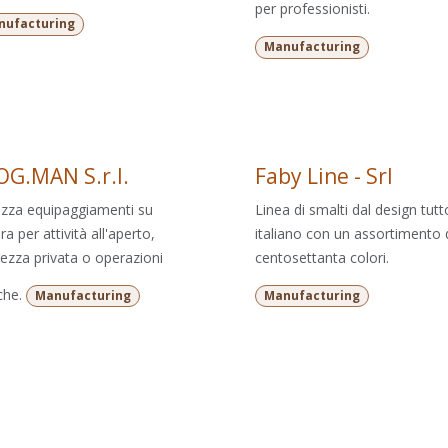
per professionisti.
nufacturing
Manufacturing
OG.MAN S.r.l.
Faby Line - Srl
izza equipaggiamenti su
Linea di smalti dal design tutt
a per attività all'aperto,
italiano con un assortimento 
rezza privata o operazioni
centosettanta colori.
che.
Manufacturing
Manufacturing