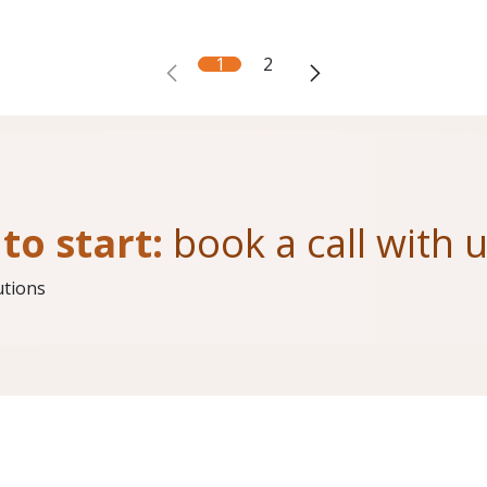
1
2
to start:
book a call with 
utions
Contact us from our portal
o chiamaci:
Torino
: 011.19118384
Milano
: 02.21103495
Melfi
: 0972.728422