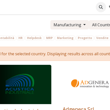
pany
Online Support
Industrie
Blog
Jobs
Manufacturing
All Count
ntabilità
HR
Helpdesk
MRP
Marketing
Progetto
Vendite
r the selected country. Displaying results across all countr
Adgenera Srl