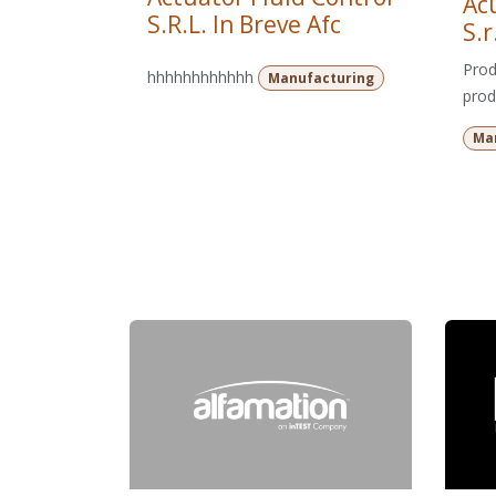
Acu
S.R.L. In Breve Afc
S.r.
Prod
hhhhhhhhhhhh
Manufacturing
prod
Ma