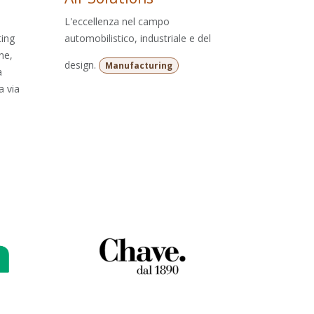
L'eccellenza nel campo
ting
automobilistico, industriale e del
ne,
design.
Manufacturing
à
a via