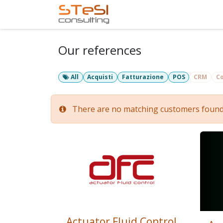
Skip to Content
Home
Services
Com
Our references
All
Acquisti
Fatturazione
POS
CRM
Co
There are no matching customers found fo
Actuator Fluid Control