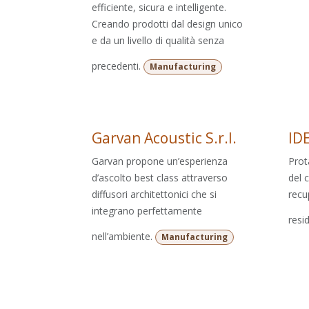
efficiente, sicura e intelligente.
Creando prodotti dal design unico
e da un livello di qualità senza
precedenti.
Manufacturing
Garvan Acoustic S.r.l.
ID
Garvan propone un’esperienza
Prot
d’ascolto best class attraverso
del 
diffusori architettonici che si
recu
integrano perfettamente
resid
nell’ambiente.
Manufacturing