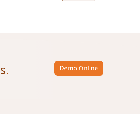
us
.
Demo Online
​Ask us for information
info@stesi.consulting