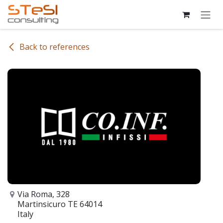
Skip to Content
Back to references
Via Roma, 328
Martinsicuro TE 64014
Italy