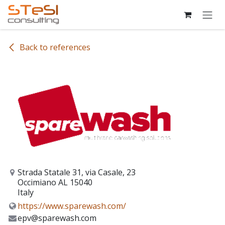
Skip to Content
Back to references
Strada Statale 31, via Casale, 23
Occimiano AL 15040
Italy
https://www.sparewash.com/
epv@sparewash.com