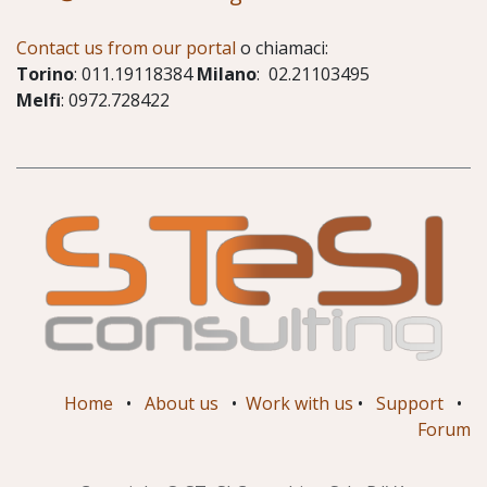
Contact us from our portal
o chiamaci:
Torino
: 011.19118384
Milano
: 02.21103495
Melfi
: 0972.728422
Home
•
About us
•
Work with us
•
Support
•
Forum