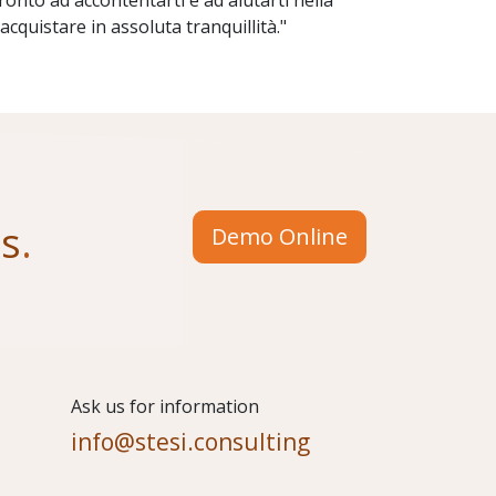
ronto ad accontentarti e ad aiutarti nella
uistare in assoluta tranquillità."
us
.
Demo Online
​Ask us for information
info@stesi.consulting