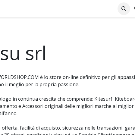
pany
Online Support
Industrie
Blog
Jobs
su srl
RLDSHOP.COM è lo store on-line definitivo per gli appassion
o il meglio per la propria passione.
logo in continua crescita che comprende: Kitesurf, Kiteboa
amento e Accessori originali delle migliori marche al miglior
all’anno.
offerta, facilità di acquisto, sicurezza nelle transazioni, gara