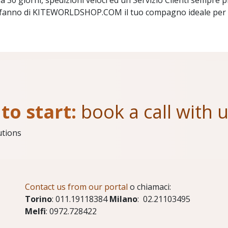
a 30 giorni, spedizioni veloci ed un Servizio Clienti sempre p
, fanno di KITEWORLDSHOP.COM il tuo compagno ideale per acq
to start:
book a call with 
utions
Contact us from our portal
o chiamaci:
Torino
: 011.19118384
Milano
: 02.21103495
Melfi
: 0972.728422