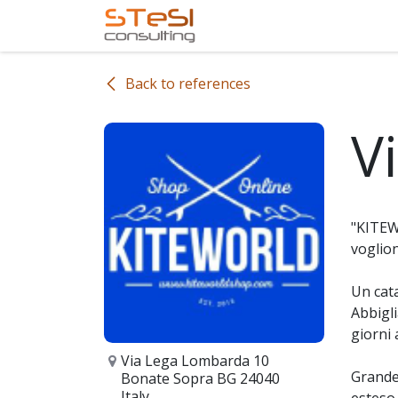
Skip to Content
Home
Services
Com
Back to references
Vi
"KITEWO
voglion
Un cata
Abbigli
giorni 
Via Lega Lombarda 10
Grande 
Bonate Sopra BG 24040
Italy