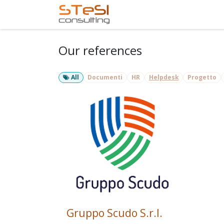
Skip to Content
Home
Services
Com
Our references
All
Documenti
HR
Helpdesk
Progetto
Gruppo Scudo S.r.l.