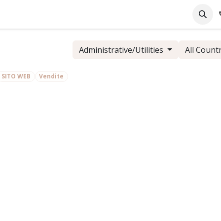
pany
Online Support
Industrie
Blog
Jobs
Administrative/Utilities
All Count
SITO WEB
Vendite