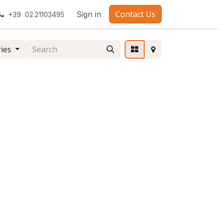
Contact Us
Sign in
+39 02.21103495
ries