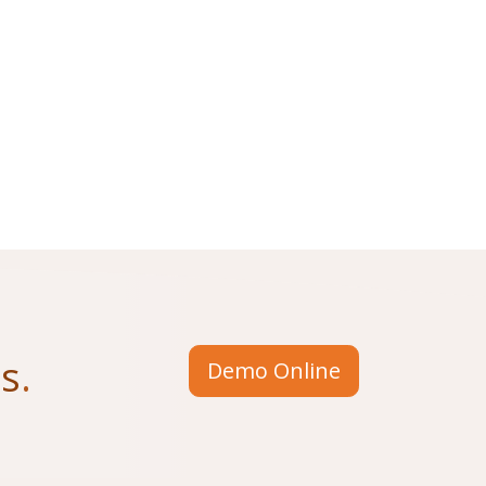
us
.
Demo Online