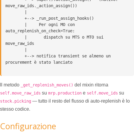
move_raw_ids._action_assign())

        |

        +--> _run_post_assign_hooks()

        |     Per ogni MO con 
auto_replenish_on_check=True:

        |       dispatch su MTS o MTO sui 
move_raw_ids

        |

        +--> notifica transient se almeno un 
procurement è stato lanciato

Il metodo
del mixin ritorna
_get_replenish_moves()
su
e
su
self.move_raw_ids
mrp.production
self.move_ids
— tutto il resto del flusso di auto-replenish è lo
stock.picking
stesso codice.
Configurazione