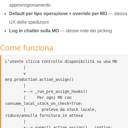
approvvigionamento
Default per tipo operazione + override per MO
— stessa
UX delle spedizioni
Log in chatter sulla MO
— stesse note dei picking
Come funziona
L’utente clicca Controllo disponibilità su una MO

        |

        v

mrp.production.action_assign()

        |

        +--> _run_pre_assign_hooks()

        |     Per ogni MO con 
consume_local_stock_on_check=True:

        |       preleva da stock locale, 
riduce/annulla fornitura in attesa

        |

        +--> super().action_assign()   (nativo: 