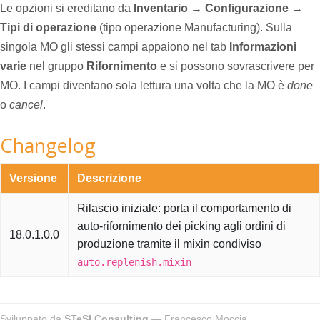
Le opzioni si ereditano da
Inventario → Configurazione →
Tipi di operazione
(tipo operazione Manufacturing). Sulla
singola MO gli stessi campi appaiono nel tab
Informazioni
varie
nel gruppo
Rifornimento
e si possono sovrascrivere per
MO. I campi diventano sola lettura una volta che la MO è
done
o
cancel
.
Changelog
Versione
Descrizione
Rilascio iniziale: porta il comportamento di
auto-rifornimento dei picking agli ordini di
18.0.1.0.0
produzione tramite il mixin condiviso
auto.replenish.mixin
Sviluppato da
STeSI Consulting
— Francesco Moccia