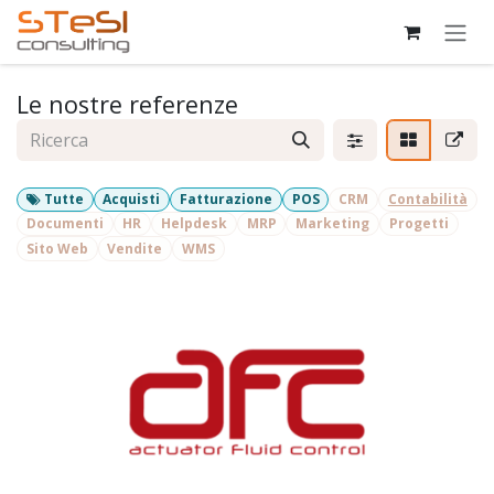
Passa al contenuto
Le nostre referenze
Tutte
Acquisti
Fatturazione
POS
CRM
Contabilità
Documenti
HR
Helpdesk
MRP
Marketing
Progetti
Sito Web
Vendite
WMS