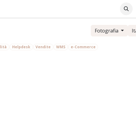
Azienda
Supporto Online
Industrie
Blog
Lavo
Fotografia
It
lità
Helpdesk
Vendite
WMS
e-Commerce