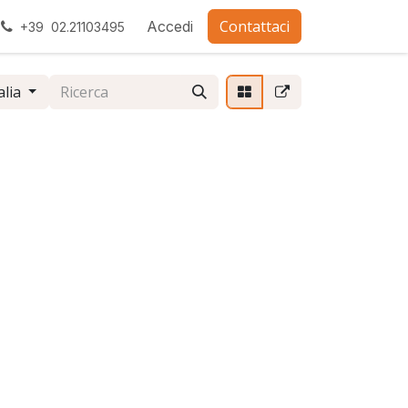
Contattaci
ra con noi
Accedi
+39 02.21103495
alia