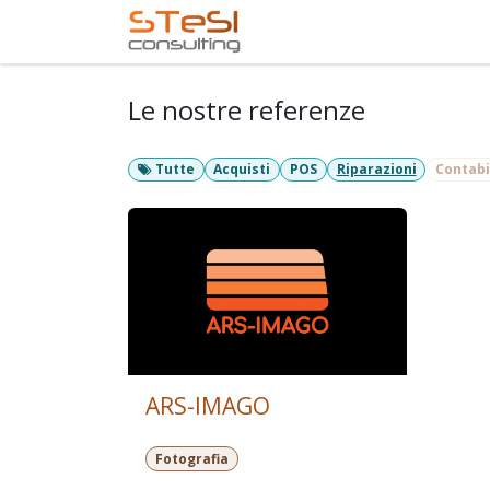
Passa al contenuto
Home
Servizi offerti
Le nostre referenze
Tutte
Acquisti
POS
Riparazioni
Contabi
ARS-IMAGO
Fotografia