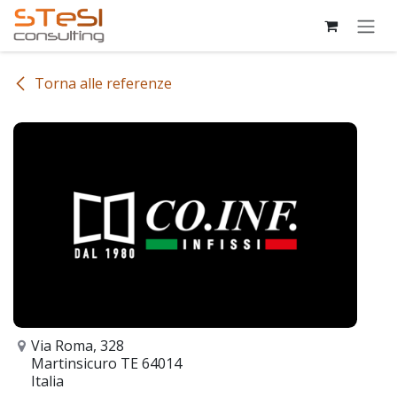
Passa al contenuto
Torna alle referenze
Via Roma, 328
Martinsicuro TE 64014
Italia