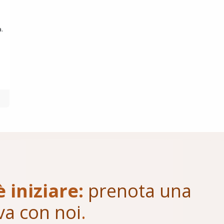
a.
è iniziare:
prenota una
va con noi
.