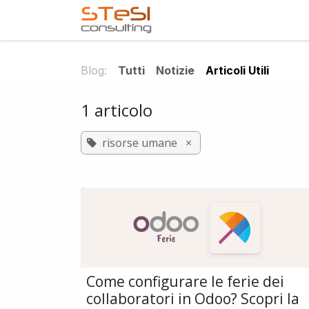
Passa al contenuto
Home
Servizi offerti
Blog:
Tutti
Notizie
Articoli Utili
1 articolo
risorse umane
×
Come configurare le ferie dei
collaboratori in Odoo? Scopri la