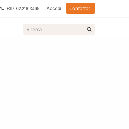
Contattaci
ra con noi
Accedi
+39 02.21103495