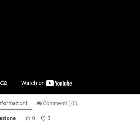
nformazioni
Commenti ( (
0
)
azione
0
0