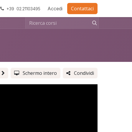
Contattaci
ra con noi
Accedi
+39 02.21103495
Schermo intero
Condividi