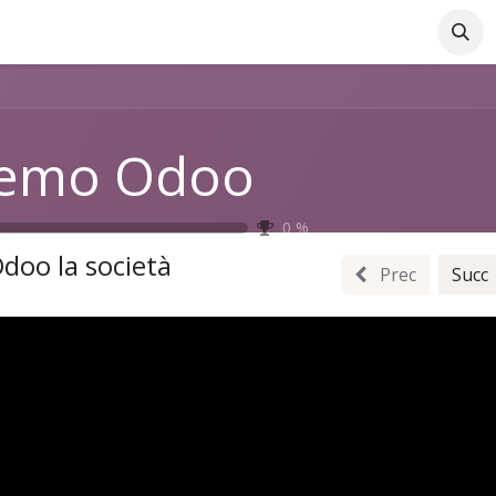
Azienda
Supporto Online
Industrie
Blog
Lavo
emo Odoo
0
%
doo la società
Prec
Succ