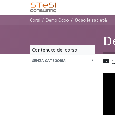
Passa al contenuto
Home
Servizi offerti
Corsi
Demo Odoo
Odoo la società
D
Contenuto del corso
O
SENZA CATEGORIA