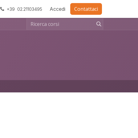
Contattaci
ra con noi
Accedi
+39 02.21103495