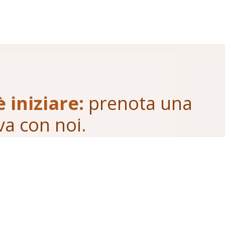
è iniziare:
prenota una
va con noi
.
ostre soluzioni
Contattaci dal nostro portale
o chiamaci:
Torino
: 011.19118384
Milano
: 02.21103495
Melfi
: 0972.728422