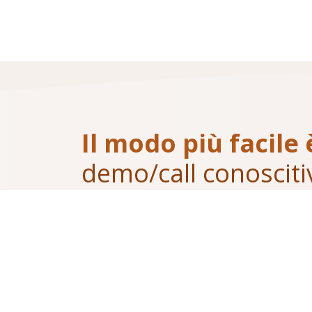
Il modo più facile 
demo/call conosciti
Esponici le tue esigenze, ti proporremo le n
Necessiti di supporto ?
Consulta il nostro