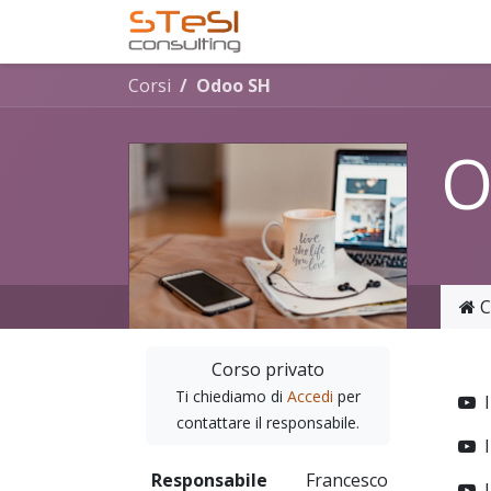
Passa al contenuto
Home
Servizi offerti
Corsi
Odoo SH
O
C
Corso privato
Ti chiediamo di
Accedi
per
contattare il responsabile.
Responsabile
Francesco