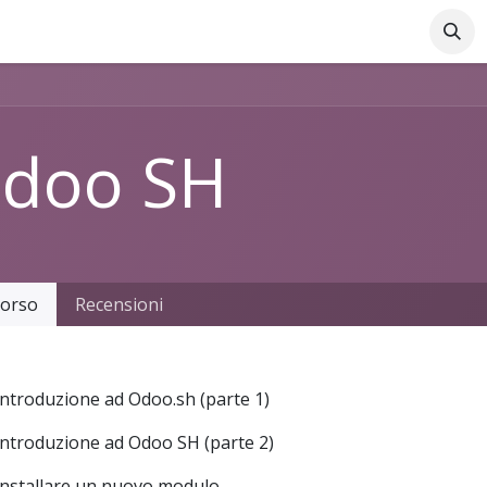
Azienda
Supporto Online
Industrie
Blog
Lavo
doo SH
orso
Recensioni
Introduzione ad Odoo.sh (parte 1)
Introduzione ad Odoo SH (parte 2)
Installare un nuovo modulo