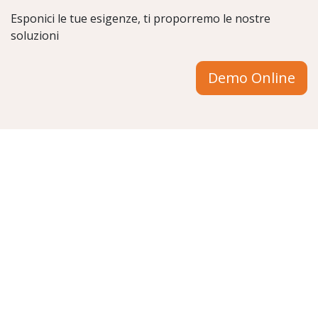
Esponici le tue esigenze, ti proporremo le nostre
soluzioni
Demo Online
Necessiti di supporto ?
Consulta il nostro Supporto
Chiedici informazioni
info@stesi.consulting
Contattaci dal nostro portale
o chiamaci:
Torino
: 011.19118384
Milano
: 02.21103495