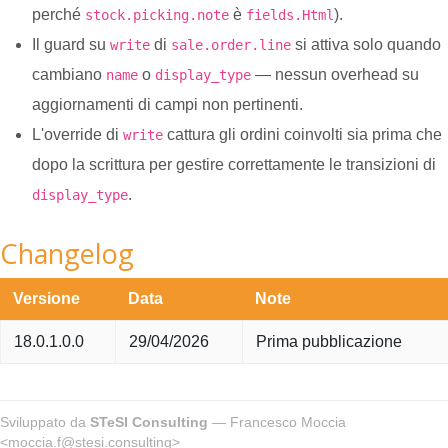
perché
è
).
stock.picking.note
fields.Html
Il guard su
di
si attiva solo quando
write
sale.order.line
cambiano
o
— nessun overhead su
name
display_type
aggiornamenti di campi non pertinenti.
L'override di
cattura gli ordini coinvolti sia prima che
write
dopo la scrittura per gestire correttamente le transizioni di
.
display_type
Changelog
Versione
Data
Note
18.0.1.0.0
29/04/2026
Prima pubblicazione
Sviluppato da
STeSI Consulting
— Francesco Moccia
<moccia.f@stesi.consulting>