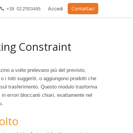
Contattaci
ra con noi
Accedi
+39 02.21103495
king Constraint
zino a volte prelevano più del previsto,
o i lotti suggeriti, o aggiungono prodotti che
sul trasferimento. Questo modulo trasforma
i in errori bloccanti chiari, esattamente nel
u.
volto