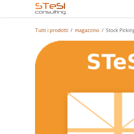
Passa al contenuto
Home
Servizi offerti
Tutti i prodotti
magazzino
Stock Pickin