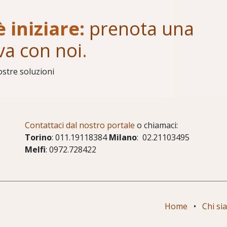
è iniziare:
prenota una
va con noi
.
ostre soluzioni
Contattaci dal nostro portale
o chiamaci:
Torino
: 011.19118384
Milano
: 02.21103495
Melfi
: 0972.728422
Home
•
Chi si