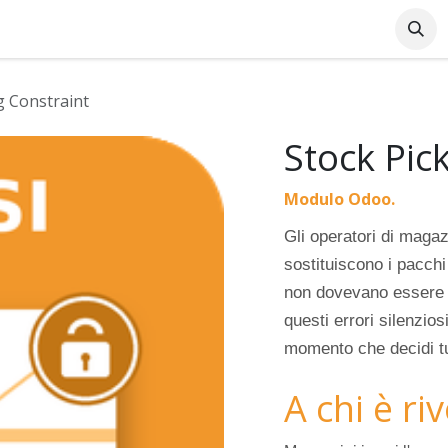
Azienda
Supporto Online
Industrie
Blog
Lavo
g Constraint
Stock Pic
Modulo Odoo.
Gli operatori di magaz
sostituiscono i pacchi 
non dovevano essere 
questi errori silenzios
momento che decidi t
A chi è ri