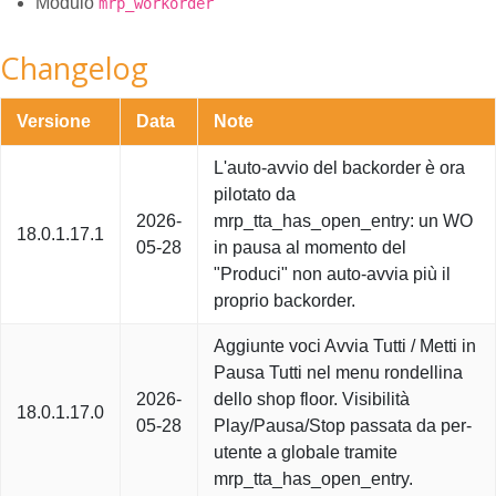
Modulo
mrp_workorder
Changelog
Versione
Data
Note
L'auto-avvio del backorder è ora
pilotato da
2026-
mrp_tta_has_open_entry: un WO
18.0.1.17.1
05-28
in pausa al momento del
"Produci" non auto-avvia più il
proprio backorder.
Aggiunte voci Avvia Tutti / Metti in
Pausa Tutti nel menu rondellina
2026-
dello shop floor. Visibilità
18.0.1.17.0
05-28
Play/Pausa/Stop passata da per-
utente a globale tramite
mrp_tta_has_open_entry.