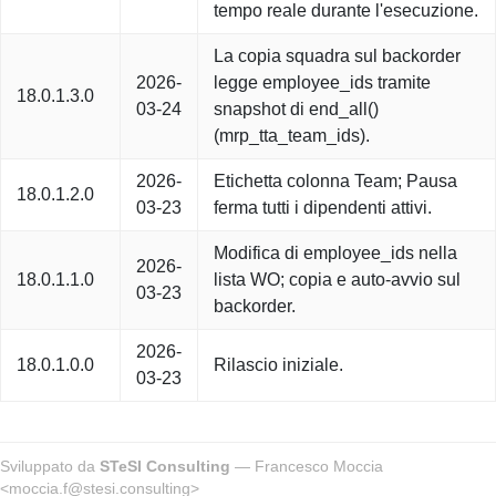
tempo reale durante l'esecuzione.
La copia squadra sul backorder
2026-
legge employee_ids tramite
18.0.1.3.0
03-24
snapshot di end_all()
(mrp_tta_team_ids).
2026-
Etichetta colonna Team; Pausa
18.0.1.2.0
03-23
ferma tutti i dipendenti attivi.
Modifica di employee_ids nella
2026-
18.0.1.1.0
lista WO; copia e auto-avvio sul
03-23
backorder.
2026-
18.0.1.0.0
Rilascio iniziale.
03-23
Sviluppato da
STeSI Consulting
— Francesco Moccia
<moccia.f@stesi.consulting>