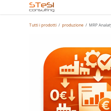
Passa al contenuto
Home
Servizi offerti
Tutti i prodotti
produzione
MRP Analat