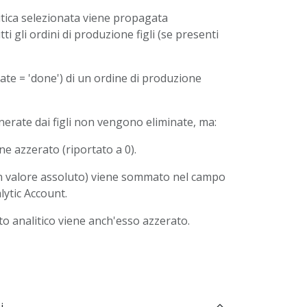
itica selezionata viene propagata
i gli ordini di produzione figli (se presenti
ate = 'done') di un ordine di produzione
nerate dai figli non vengono eliminate, ma:
ene azzerato (riportato a 0).
in valore assoluto) viene sommato nel campo
lytic Account.
to analitico viene anch'esso azzerato.
i