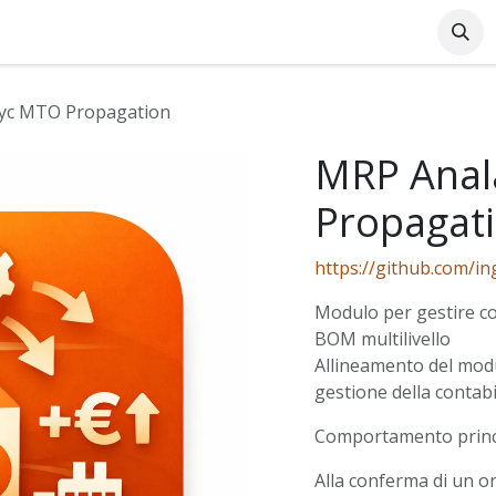
Azienda
Supporto Online
Industrie
Blog
Lavo
yc MTO Propagation
MRP Anal
Propagat
https://github.com/i
Modulo per gestire co
BOM multilivello
Allineamento del mod
gestione della contabil
Comportamento princ
Alla conferma di un o