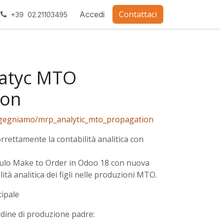
Contattaci
ra con noi
Accedi
+39 02.21103495
atyc MTO
ion
ngegniamo/mrp_analytic_mto_propagation
rrettamente la contabilità analitica con
ulo Make to Order in Odoo 18 con nuova
ità analitica dei figli nelle produzioni MTO.
ipale
rdine di produzione padre: