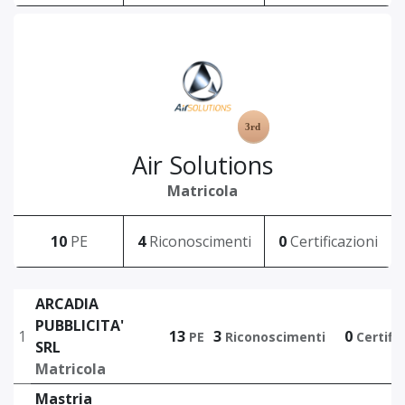
Air Solutions
Matricola
10
PE
4
Riconoscimenti
0
Certificazioni
ARCADIA
PUBBLICITA'
1
13
3
0
PE
Riconoscimenti
Certifi
SRL
Matricola
Mastria