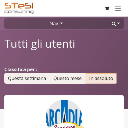
Passa al contenuto
Nav.
Tutti gli utenti
Classifica per :
Questa settimana
Questo mese
In assoluto