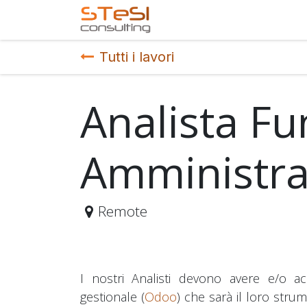
Passa al contenuto
Home
Servizi offerti
Tutti i lavori
Analista Fu
Amministrat
Remote
I nostri Analisti devono avere e/o 
gestionale (
Odoo
) che sarà il loro stru