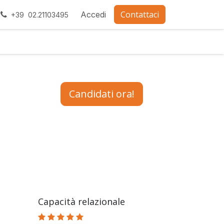
Contattaci
ra con noi
Accedi
+39 02.21103495
Candidati ora!
Capacità relazionale