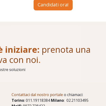
Candidati ora!
è iniziare:
prenota una
va con noi
.
ostre soluzioni
Contattaci dal nostro portale
o chiamaci:
Torino
: 011.19118384
Milano
: 02.21103495