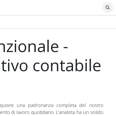
Azienda
Supporto Online
Industrie
Blog
Lavo
nzionale -
ivo contabile
acquisire una padronanza completa del nostro
mento di lavoro quotidiano. L'analista ha un solido