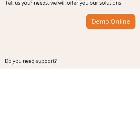
Tell us your needs, we will offer you our solutions
Demo Online
Do you need support?
Check out our Support
​Ask us for information
info@stesi.consulting
Contact us from our portal
o chiamaci:
Torino
: 011.19118384
Milano
: 02.21103495
Melfi
: 0972.728422