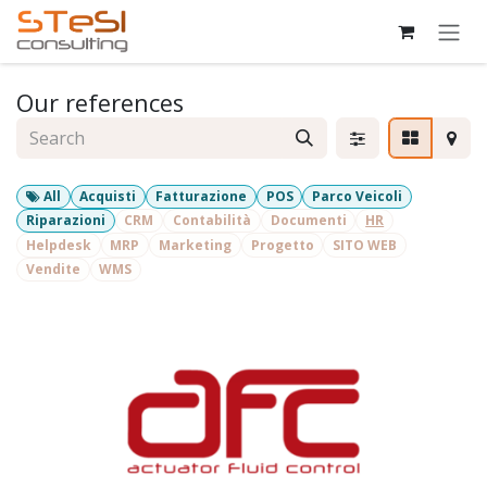
Skip to Content
Our references
All
Acquisti
Fatturazione
POS
Parco Veicoli
Riparazioni
CRM
Contabilità
Documenti
HR
Helpdesk
MRP
Marketing
Progetto
SITO WEB
Vendite
WMS