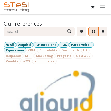
Skip to Content
Our references
All
Acquisti
Fatturazione
POS
Parco Veicoli
Riparazioni
CRM
Contabilità
Documenti
HR
Helpdesk
MRP
Marketing
Progetto
SITO WEB
Vendite
WMS
e-commerce