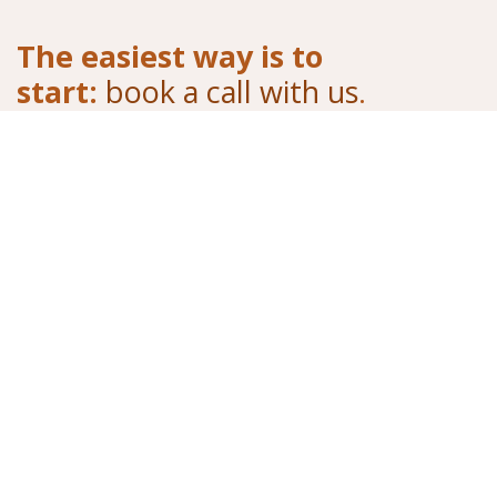
The easiest way is to
start:
book a call with us
.
Tell us your needs, we will offer you our solutions
Demo Online
Do you need support?
Check out our Support
​Ask us for information
info@stesi.consulting