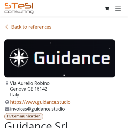
Skip to Content
Back to references
Via Aurelio Robino
Genova GE 16142
Italy
https://www.guidance.studio
invoices@guidance.studio
IT/Communication
Guidance Srl