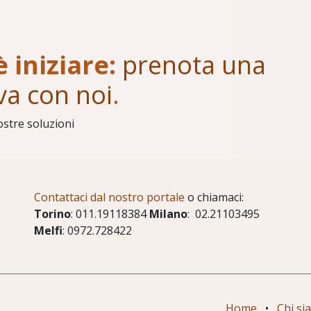
è iniziare:
prenota una
va con noi
.
ostre soluzioni
Contattaci dal nostro portale
o chiamaci:
Torino
: 011.19118384
Milano
: 02.21103495
Melfi
: 0972.728422
Home
•
Chi si