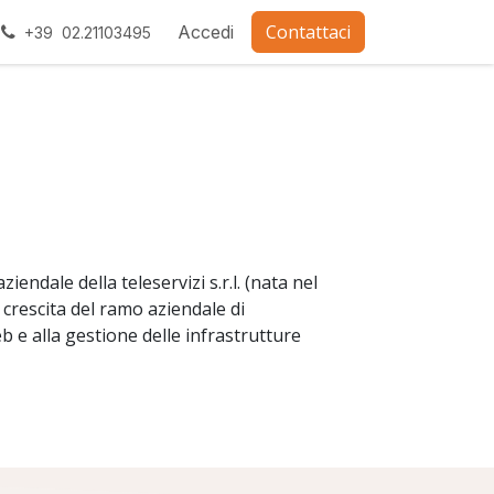
Contattaci
ra con noi
Accedi
+39 02.21103495
endale della teleservizi s.r.l. (nata nel
crescita del ramo aziendale di
eb e alla gestione delle infrastrutture