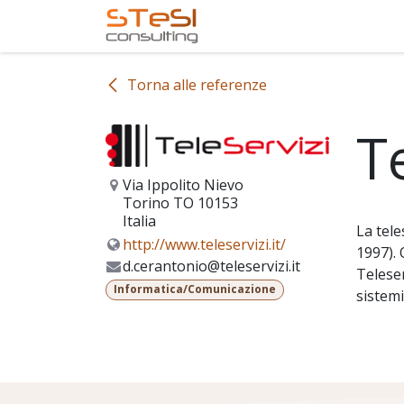
Passa al contenuto
Home
Servizi offerti
Torna alle referenze
Te
Via Ippolito Nievo
Torino TO 10153
Italia
La tele
http://www.teleservizi.it/
1997). 
d.cerantonio@teleservizi.it
Teleser
Informatica/Comunicazione
sistemi