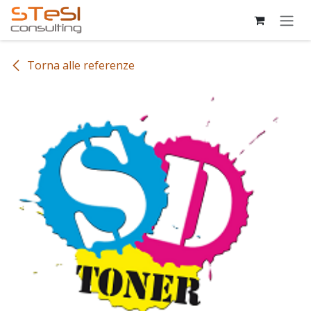
Passa al contenuto
Torna alle referenze