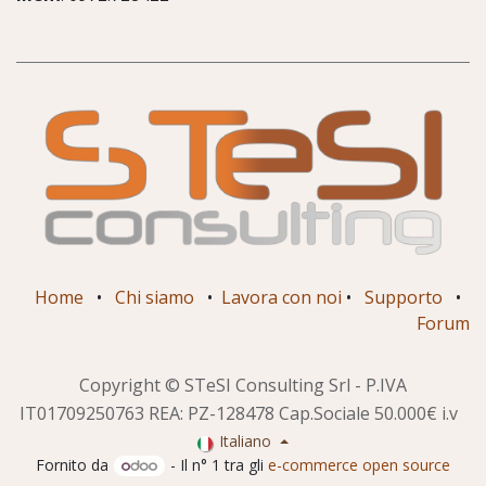
Home
•
Chi siamo
•
Lavora con noi
•
Supporto
•
Forum
Copyright © STeSI Consulting Srl - P.IVA
IT01709250763 REA: PZ-128478 Cap.Sociale 50.000€ i.v
Italiano
Fornito da
- Il n° 1 tra gli
e-commerce open source