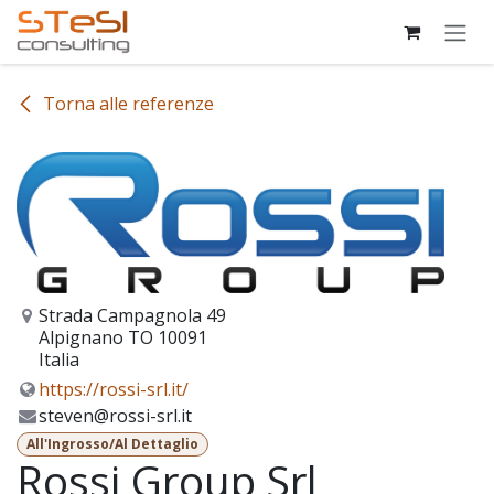
Passa al contenuto
Torna alle referenze
Strada Campagnola 49
Alpignano TO 10091
Italia
https://rossi-srl.it/
steven@rossi-srl.it
All'Ingrosso/Al Dettaglio
Rossi Group Srl