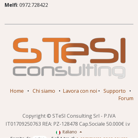
Melfi
: 0972.728422
Home
•
Chi siamo
•
Lavora con noi
•
Supporto
•
Forum
Copyright © STeSI Consulting Srl - P.IVA
IT01709250763 REA: PZ-128478 Cap.Sociale 50.000€ i.v
Italiano