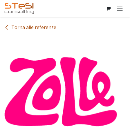
Passa al contenuto
Torna alle referenze