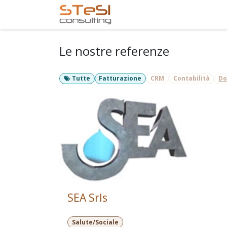
Passa al contenuto
Home
Servizi offerti
Le nostre referenze
Tutte
Fatturazione
CRM
Contabilità
Do
SEA Srls
Salute/Sociale