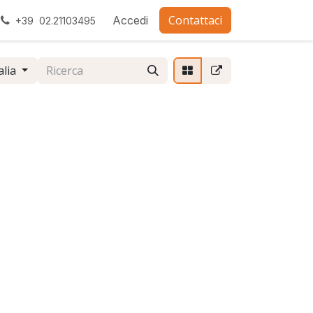
Contattaci
ra con noi
Accedi
+39 02.21103495
alia