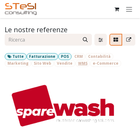
Passa al contenuto
Le nostre referenze
Tutte
Fatturazione
POS
CRM
Contabilità
Marketing
Sito Web
Vendite
WMS
e-Commerce