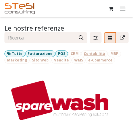
Passa al contenuto
Le nostre referenze
Tutte
Fatturazione
POS
CRM
Contabilità
MRP
Marketing
Sito Web
Vendite
WMS
e-Commerce