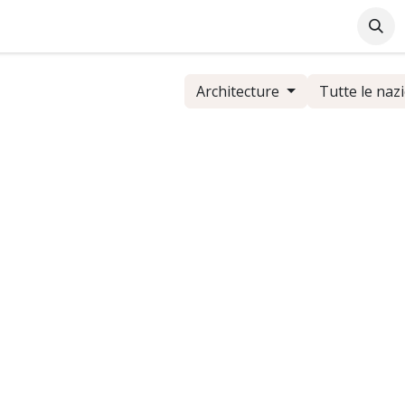
Azienda
Supporto Online
Industrie
Blog
Lavo
Architecture
Tutte le naz