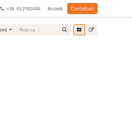
Contattaci
ra con noi
Accedi
+39 02.21103495
ioni