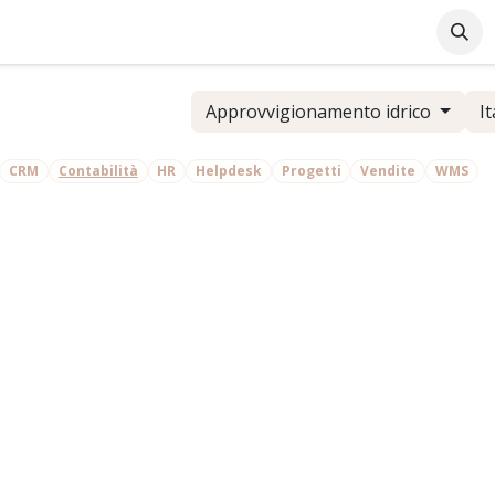
Azienda
Supporto Online
Industrie
Blog
Lavo
Approvvigionamento idrico
It
CRM
Contabilità
HR
Helpdesk
Progetti
Vendite
WMS