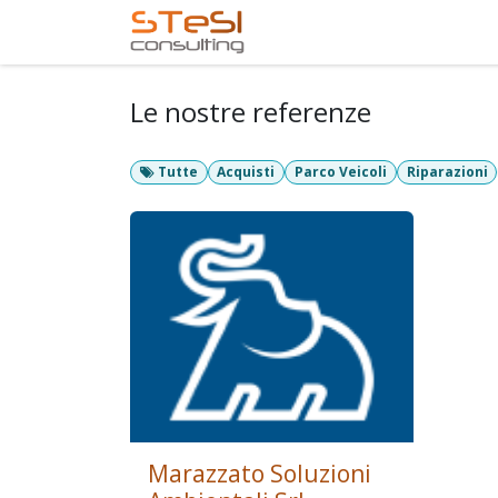
Passa al contenuto
Home
Servizi offerti
Le nostre referenze
Tutte
Acquisti
Parco Veicoli
Riparazioni
Marazzato Soluzioni