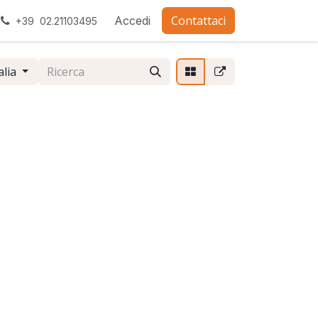
Contattaci
ra con noi
Accedi
+39 02.21103495
alia