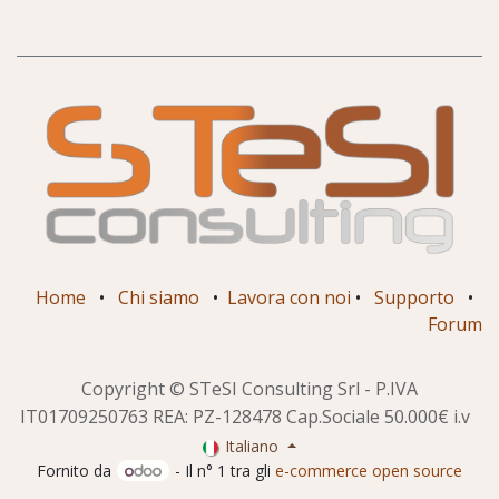
Home
•
Chi siamo
•
Lavora con noi
•
Supporto
•
Forum
Copyright © STeSI Consulting Srl - P.IVA
IT01709250763 REA: PZ-128478 Cap.Sociale 50.000€ i.v
Italiano
Fornito da
- Il n° 1 tra gli
e-commerce open source