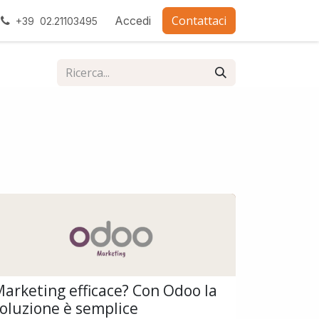
Contattaci
ra con noi
Accedi
+39 02.21103495
arketing efficace? Con Odoo la
oluzione è semplice