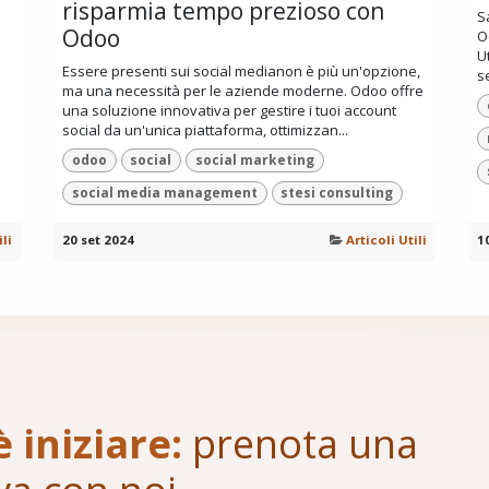
risparmia tempo prezioso con
S
Odoo
O
U
Essere presenti sui social medianon è più un'opzione,
se
ma una necessità per le aziende moderne. Odoo offre
una soluzione innovativa per gestire i tuoi account
social da un'unica piattaforma, ottimizzan...
odoo
social
social marketing
social media management
stesi consulting
ili
20 set 2024
Articoli Utili
1
è iniziare:
prenota una