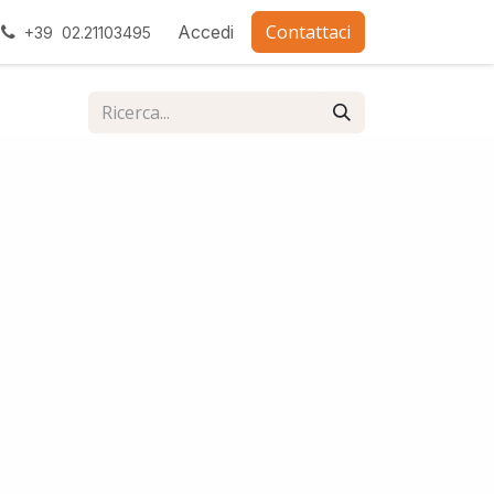
Contattaci
ra con noi
Accedi
+39 02.21103495