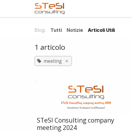
Passa al contenuto
Home
Servizi offerti
Blog:
Tutti
Notizie
Articoli Utili
1 articolo
meeting
×
STeSI Consulting company
meeting 2024