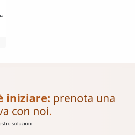
na
è iniziare:
prenota una
va con noi
.
ostre soluzioni