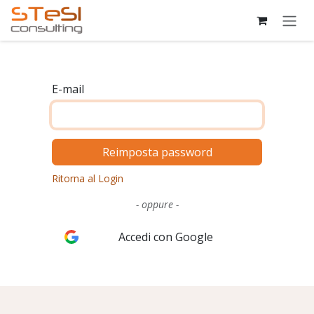
Passa al contenuto
E-mail
Reimposta password
Ritorna al Login
- oppure -
Accedi con Google