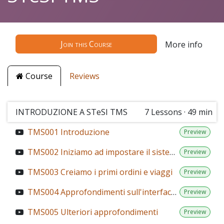
Join this Course
More info
Course
Reviews
INTRODUZIONE A STeSI TMS
7
Lessons
·
49 min
TMS001 Introduzione
Preview
TMS002 Iniziamo ad impostare il sistema tipi viaggio
Preview
TMS003 Creiamo i primi ordini e viaggi
Preview
TMS004 Approfondimenti sull'interfaccia
Preview
TMS005 Ulteriori approfondimenti
Preview